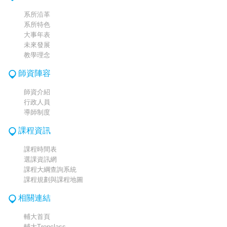
系所沿革
系所特色
大事年表
未來發展
教學理念
師資陣容
師資介紹
行政人員
導師制度
課程資訊
課程時間表
選課資訊網
課程大綱查詢系統
課程規劃與課程地圖
相關連結
輔大首頁
輔大Tronclass